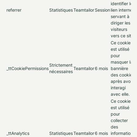
identifier le
referrer
Statistiques
Teamtailor
Session
lien internet
servant à
diriger les
visiteurs
vers ce site.
Ce cookie
est utilisé
pour
masquer la
Strictement
_ttCookiePermissions
Teamtailor
6 mois
bannière
nécessaires
des cookies
après avoir
interagi
avec elle.
Ce cookie
est utilisé
pour
collecter
des
_ttAnalytics
Statistiques
Teamtailor
6 mois
informations